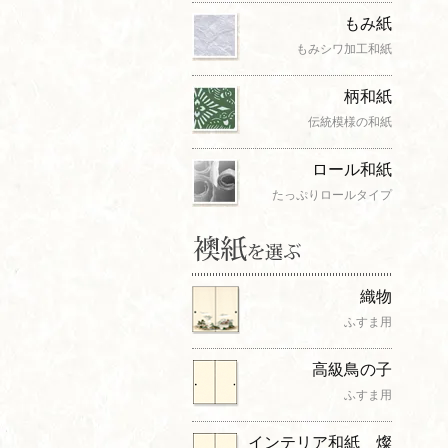
もみ紙
もみシワ加工和紙
柄和紙
伝統模様の和紙
ロール和紙
たっぷりロールタイプ
織物
ふすま用
高級鳥の子
ふすま用
インテリア和紙 燦