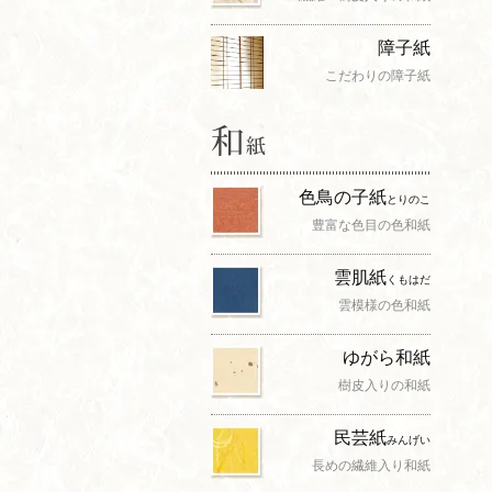
障子紙
こだわりの障子紙
色鳥の子紙
とりのこ
豊富な色目の色和紙
雲肌紙
くもはだ
雲模様の色和紙
ゆがら和紙
樹皮入りの和紙
民芸紙
みんげい
長めの繊維入り和紙