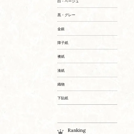
白・ベージュ
黒・グレー
金銀
障子紙
襖紙
湊紙
織物
下貼紙
Ranking