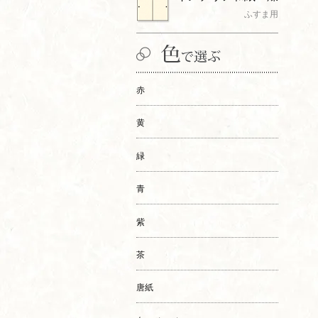
ふすま用
赤
黄
緑
青
紫
茶
唐紙