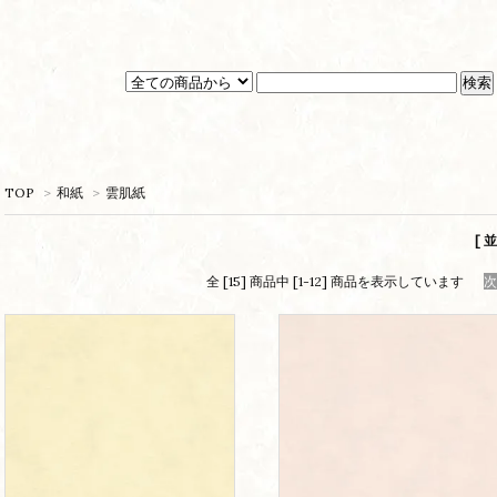
TOP
>
和紙
>
雲肌紙
[ 
全 [15] 商品中 [1-12] 商品を表示しています
次