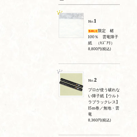
1
No.
限定 楮
100％ 雲竜障子
紙 （ｷｽﾞｱﾘ）
8,800円(税込)
2
No.
プロが使う破れな
い障子紙【ウルト
ラブラックレス】
15m巻／無地・雲
竜
8,360円(税込)