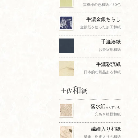
雲模様の色和紙╱30色
手漉金銀ちらし
金銀箔を使った加工和紙
手漉湊紙
お茶室用和紙
手漉彩流紙
日本的な気品ある和紙
落水紙
らくすいし
穴あき模様和紙
繊維入り和紙
繊維・樹皮入りの和紙