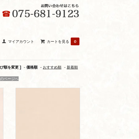
マイアカウント
カートを見る
0
並び順を変更 ]
-
価格順
-
おすすめ順
-
新着順
のページへ