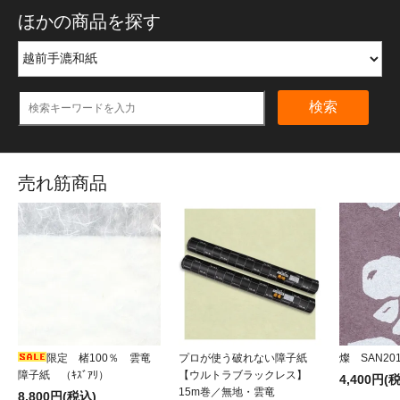
ほかの商品を探す
検索
売れ筋商品
限定 楮100％ 雲竜
プロが使う破れない障子紙
燦 SAN20
障子紙 （ｷｽﾞｱﾘ）
【ウルトラブラックレス】
4,400円(
15m巻／無地・雲竜
8,800円(税込)