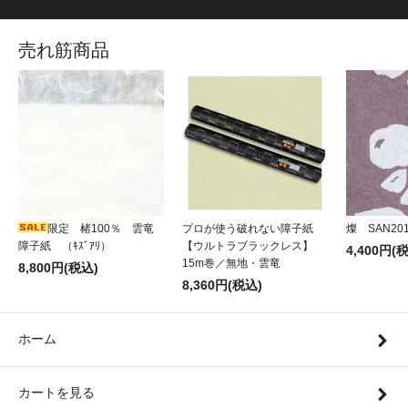
売れ筋商品
限定 楮100％ 雲竜
プロが使う破れない障子紙
燦 SAN20
障子紙 （ｷｽﾞｱﾘ）
【ウルトラブラックレス】
4,400円(
15m巻／無地・雲竜
8,800円(税込)
8,360円(税込)
ホーム
カートを見る