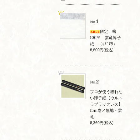
1
No.
限定 楮
100％ 雲竜障子
紙 （ｷｽﾞｱﾘ）
8,800円(税込)
2
No.
プロが使う破れな
い障子紙【ウルト
ラブラックレス】
15m巻／無地・雲
竜
8,360円(税込)