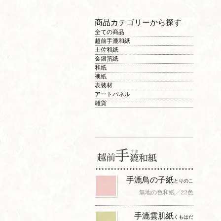
商品カテゴリーから探す
全ての商品
越前手漉和紙
土佐和紙
金銀箔紙
和紙
襖紙
表装材
アートパネル
雑貨
手漉鳥の子紙
とりのこ
無地の色和紙╱22色
手漉雲肌紙
くもはだ