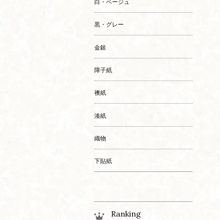
白・ベージュ
黒・グレー
金銀
障子紙
襖紙
湊紙
織物
下貼紙
Ranking