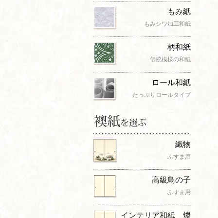
もみ紙
もみシワ加工和紙
柄和紙
伝統模様の和紙
ロール和紙
たっぷりロールタイプ
織物
ふすま用
高級鳥の子
ふすま用
インテリア和紙 燦