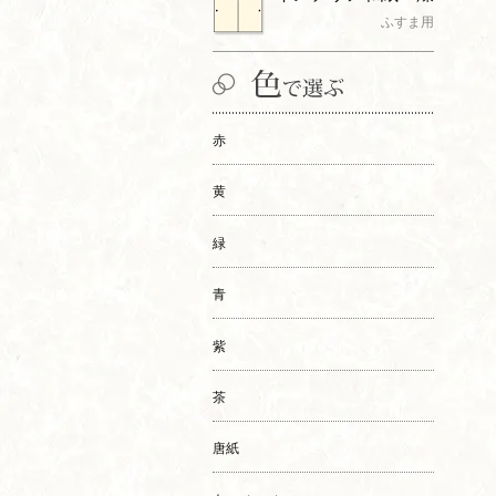
ふすま用
赤
黄
緑
青
紫
茶
唐紙