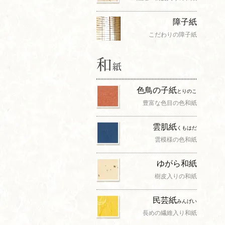
障子紙
こだわりの障子紙
色鳥の子紙
とりのこ
豊富な色目の色和紙
雲肌紙
くもはだ
雲模様の色和紙
ゆがら和紙
樹皮入りの和紙
民芸紙
みんげい
長めの繊維入り和紙