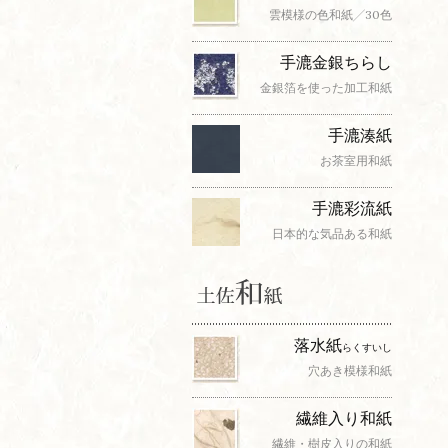
雲模様の色和紙╱30色
手漉金銀ちらし
金銀箔を使った加工和紙
手漉湊紙
お茶室用和紙
手漉彩流紙
日本的な気品ある和紙
落水紙
らくすいし
穴あき模様和紙
繊維入り和紙
繊維・樹皮入りの和紙