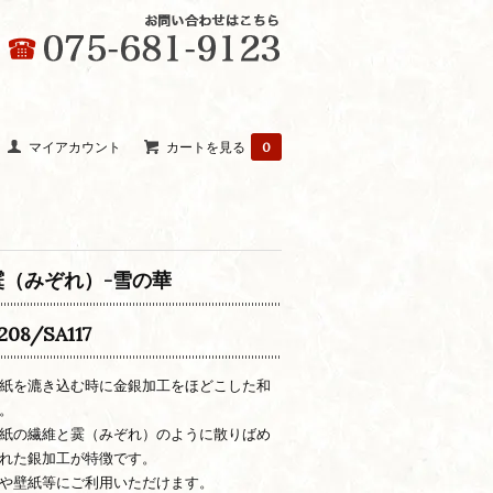
マイアカウント
カートを見る
0
霙（みぞれ）-雪の華
208/SA117
紙を漉き込む時に金銀加工をほどこした和
。
紙の繊維と霙（みぞれ）のように散りばめ
れた銀加工が特徴です。
や壁紙等にご利用いただけます。