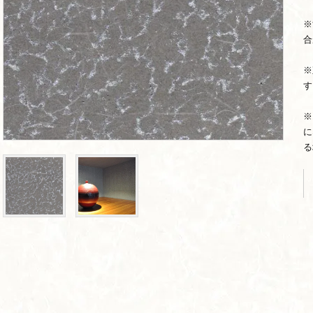
※
合
※
す
※
に
る