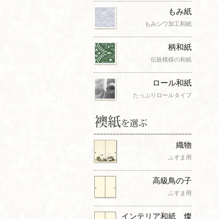
もみ紙
もみシワ加工和紙
柄和紙
伝統模様の和紙
ロール和紙
たっぷりロールタイプ
織物
ふすま用
高級鳥の子
ふすま用
インテリア和紙 燦