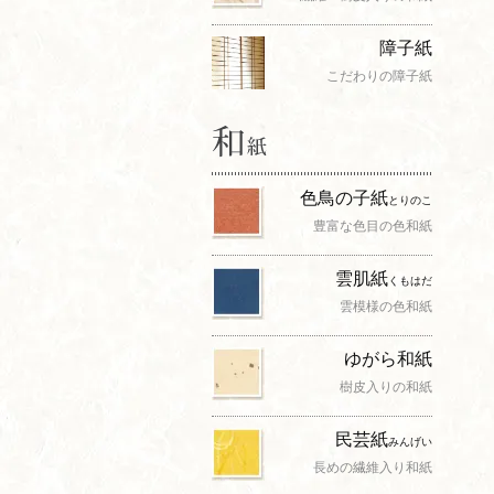
障子紙
こだわりの障子紙
色鳥の子紙
とりのこ
豊富な色目の色和紙
雲肌紙
くもはだ
雲模様の色和紙
ゆがら和紙
樹皮入りの和紙
民芸紙
みんげい
長めの繊維入り和紙