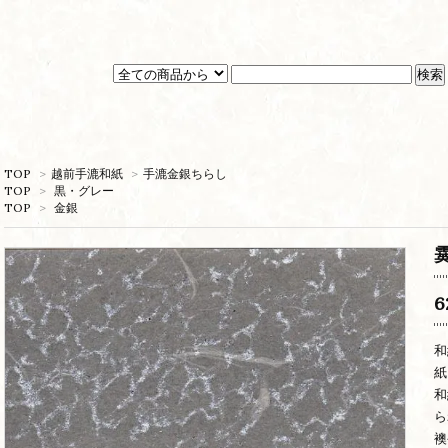
TOP
>
越前手漉和紙
>
手漉金銀ちらし
TOP
>
黒・グレー
TOP
>
金銀
6
和
紙
和
ら
襖