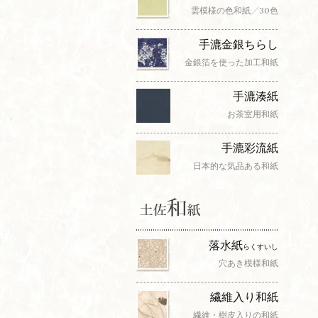
雲模様の色和紙╱30色
手漉金銀ちらし
金銀箔を使った加工和紙
手漉湊紙
お茶室用和紙
手漉彩流紙
日本的な気品ある和紙
落水紙
らくすいし
穴あき模様和紙
繊維入り和紙
繊維・樹皮入りの和紙