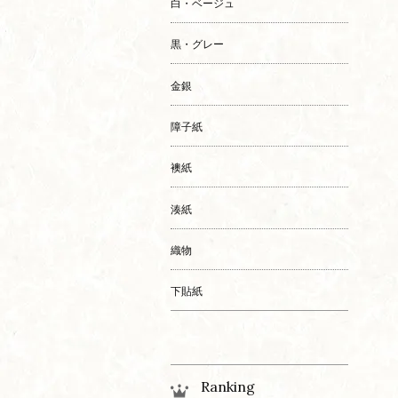
白・ベージュ
黒・グレー
金銀
障子紙
襖紙
湊紙
織物
下貼紙
Ranking