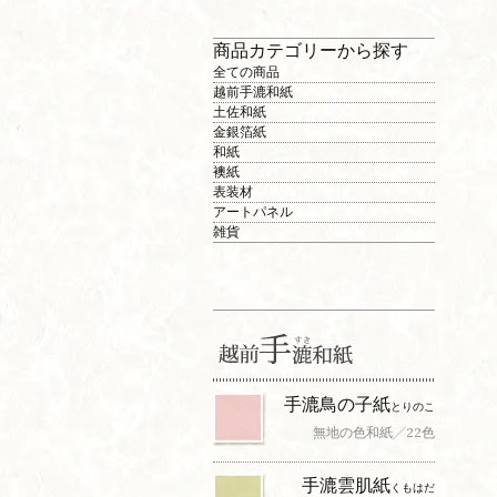
商品カテゴリーから探す
全ての商品
越前手漉和紙
土佐和紙
金銀箔紙
和紙
襖紙
表装材
アートパネル
雑貨
手漉鳥の子紙
とりのこ
無地の色和紙╱22色
手漉雲肌紙
くもはだ