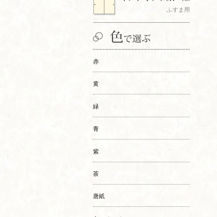
ふすま用
赤
黄
緑
青
紫
茶
唐紙