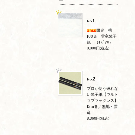
1
No.
限定 楮
100％ 雲竜障子
紙 （ｷｽﾞｱﾘ）
8,800円(税込)
2
No.
プロが使う破れな
い障子紙【ウルト
ラブラックレス】
15m巻／無地・雲
竜
8,360円(税込)