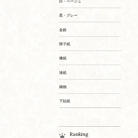
白・ベージュ
黒・グレー
金銀
障子紙
襖紙
湊紙
織物
下貼紙
Ranking