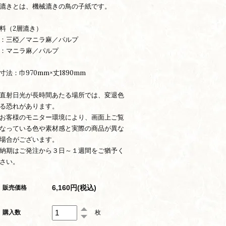
漉きとは、機械漉きの鳥の子紙です。
料（2層漉き）
：三椏／マニラ麻／パルプ
：マニラ麻／パルプ
寸法：巾970mm×丈1890mm
直射日光が長時間あたる場所では、変退色
る恐れがあります。
お客様のモニター環境により、画面上ご覧
なっている色や素材感と実際の商品が異な
場合がございます。
納期はご発注から３日～１週間をご猶予く
さい。
6,160円(税込)
販売価格
購入数
枚