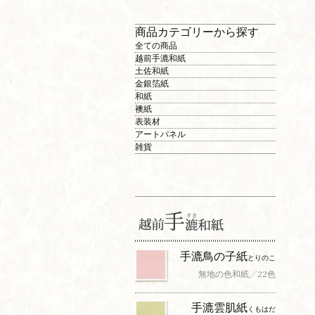
商品カテゴリーから探す
全ての商品
越前手漉和紙
土佐和紙
金銀箔紙
和紙
襖紙
表装材
アートパネル
雑貨
手漉鳥の子紙
とりのこ
無地の色和紙╱22色
手漉雲肌紙
くもはだ