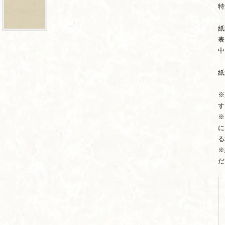
特
紙
表
中
紙
※
す
※
に
る
※
だ