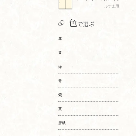
ふすま用
赤
黄
緑
青
紫
茶
唐紙