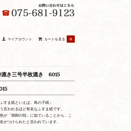
マイアカウント
カートを見る
0
特漉き三号半枚漉き 6015
015
ふすま紙といえば、鳥の子紙」
う言われるほど有名なふすま紙です。
色が「鶏卵の殻」に似ていることから、こ
名がつけられたと言われています。