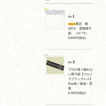
1
No.
限定 楮
100％ 雲竜障子
紙 （ｷｽﾞｱﾘ）
8,800円(税込)
2
No.
プロが使う破れな
い障子紙【ウルト
ラブラックレス】
15m巻／無地・雲
竜
8,360円(税込)