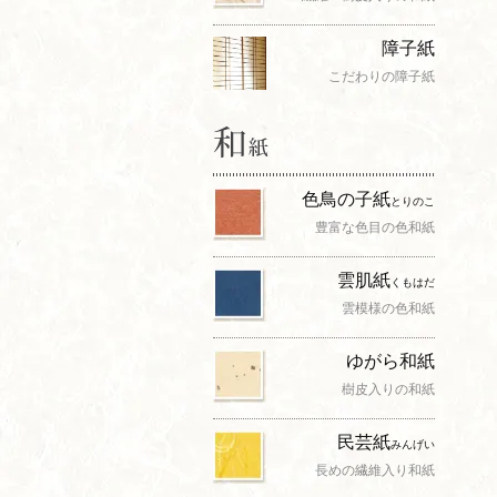
障子紙
こだわりの障子紙
色鳥の子紙
とりのこ
豊富な色目の色和紙
雲肌紙
くもはだ
雲模様の色和紙
ゆがら和紙
樹皮入りの和紙
民芸紙
みんげい
長めの繊維入り和紙