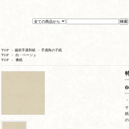
TOP
>
越前手漉和紙
>
手漉鳥の子紙
TOP
>
白・ベージュ
TOP
>
襖紙
6
「
そ
紙
の