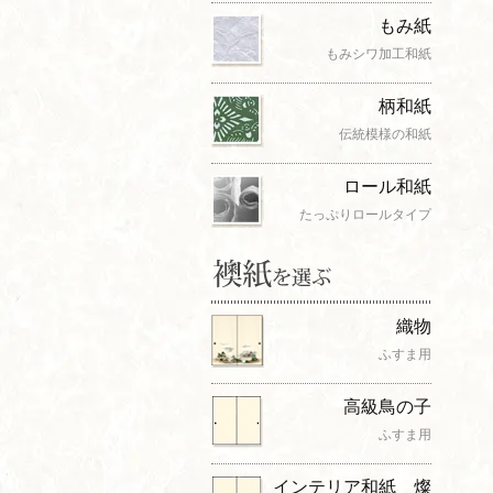
もみ紙
もみシワ加工和紙
柄和紙
伝統模様の和紙
ロール和紙
たっぷりロールタイプ
織物
ふすま用
高級鳥の子
ふすま用
インテリア和紙 燦