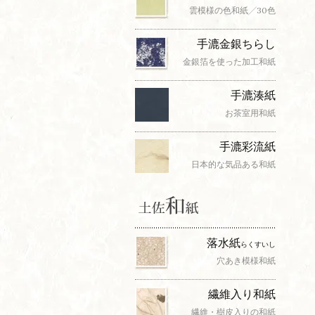
雲模様の色和紙╱30色
手漉金銀ちらし
金銀箔を使った加工和紙
手漉湊紙
お茶室用和紙
手漉彩流紙
日本的な気品ある和紙
落水紙
らくすいし
穴あき模様和紙
繊維入り和紙
繊維・樹皮入りの和紙